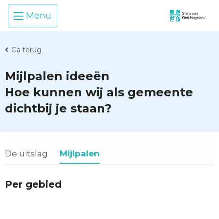
Skip
Skip To Main Content
Menu
To
Content
Ga terug
Mijlpalen ideeën
Hoe kunnen wij als gemeente
dichtbij je staan?
U bent in
De uitslag
Mijlpalen
Per gebied